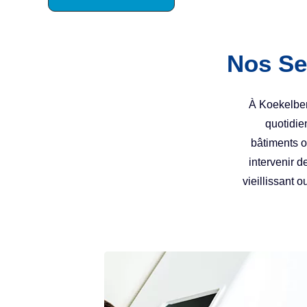
Nos Se
À Koekelber
quotidie
bâtiments où
intervenir d
vieillissant 