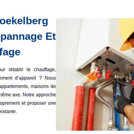
Koekelberg
épannage Et
ffage
r rétablir le chauffage,
cement d’appareil ? Nous
appartements, maisons de
n même axe. Notre approche
proprement et proposer une
xistante.