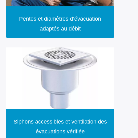
Pentes et diamètres d’évacuation
adaptés au débit
Siphons accessibles et ventilation des
évacuations vérifiée