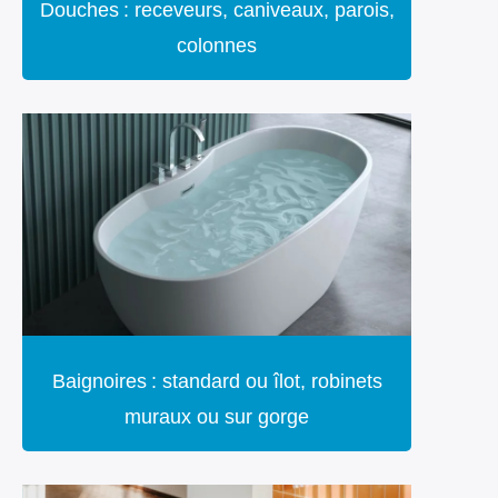
Douches : receveurs, caniveaux, parois,
colonnes
Baignoires : standard ou îlot, robinets
muraux ou sur gorge