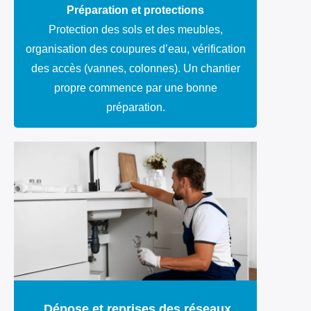
Préparation et protections
Protection des sols et des meubles,
organisation des coupures d’eau, vérification
des accès (vannes, colonnes). Un chantier
propre commence par une bonne
préparation.
Dépose et reprises des réseaux