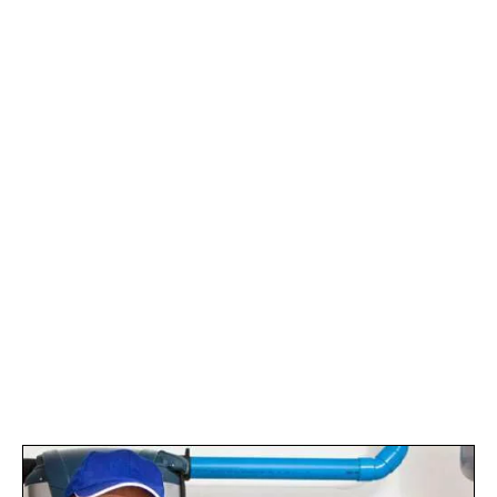
20 janvier 2026
par
Thermopeb
Choisir un plombier chauffagiste fiable à
Bruxelles, c’est surtout éviter deux risques : une
intervention mal faite qui revient plus cher plus
tard, et un dépannage “à l’aveugle” sans
diagnostic …
Continuer la lecture