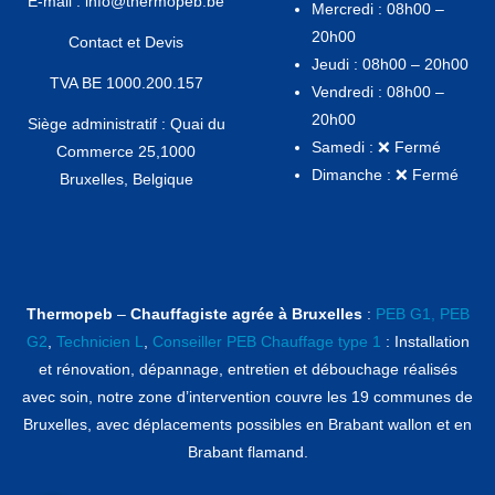
E-mail : info@thermopeb.be
Mercredi : 08h00 –
20h00
Contact et Devis
Jeudi : 08h00 – 20h00
TVA BE 1000.200.157
Vendredi : 08h00 –
20h00
Siège administratif : Quai du
Samedi : ❌ Fermé
Commerce 25,1000
Dimanche : ❌ Fermé
Bruxelles, Belgique
Thermopeb
–
Chauffagiste agrée à Bruxelles
:
PEB G1,
PEB
G2
,
Technicien L
,
Conseiller PEB Chauffage type 1
: Installation
et rénovation, dépannage, entretien et débouchage réalisés
avec soin, notre zone d’intervention couvre les 19 communes de
Bruxelles, avec déplacements possibles en Brabant wallon et en
Brabant flamand.