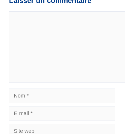
Laisser un commentaire
Commentaire
Nom
E-
mail
Site