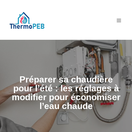
Aller
au
MEN
contenu
Préparer sa chaudière
pour l’été : les réglages à
modifier pour économiser
l’eau chaude